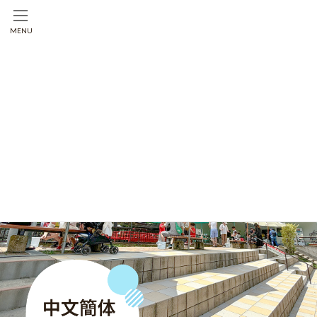
コ
ナ
ン
ビ
MENU
テ
ゲ
ン
ー
ツ
シ
へ
ョ
ス
ン
キ
に
ッ
移
プ
動