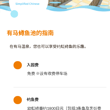
有马鳟鱼池的指南
在有马温泉，您也可以享受钓虹鳟鱼的乐趣。
入园费
免费 ※设有收费停车场
钓鱼费
幼虹鳟垂钓1800日元〔包括3条鱼及烹饪费