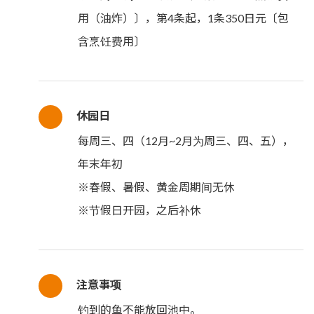
用（油炸）〕，第4条起，1条350日元〔包
含烹饪费用〕
休园日
每周三、四（12月~2月为周三、四、五），
年末年初
※春假、暑假、黄金周期间无休
※节假日开园，之后补休
注意事项
钓到的鱼不能放回池中。