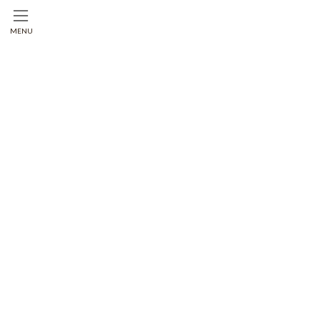
コ
ナ
ン
ビ
MENU
テ
ゲ
ン
ー
ツ
シ
へ
ョ
ス
ン
キ
に
ッ
移
プ
動