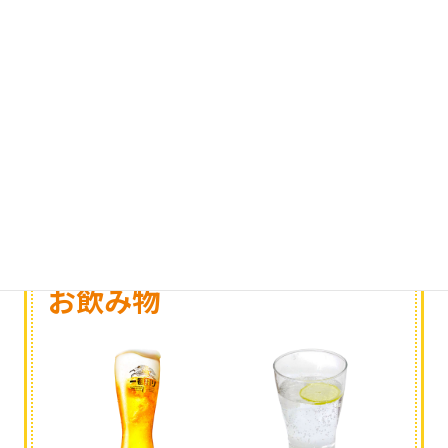
やきそば
きつねうどん
650円
750円
for drink
お飲み物