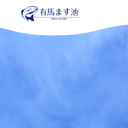
コ
ナ
ン
ビ
テ
ゲ
ン
ー
ツ
シ
へ
ョ
ス
ン
キ
に
ッ
移
プ
動