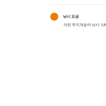
낚시 요금
어린 무지개송어 낚시: 1,8
※무지개송어 3마리와 조
4마리째부터는 1마리당 3
※조리비가 포함되어 있습
정기 휴무일
매주 수요일·목요일
※12월부터 2월까지는 
※연말연시에는 휴무합니